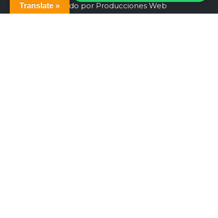
Creado por Producciones Web
Translate »
Sitio Web y Presencia básica en Internet
financiado por la Unión Europea –
NextGenerationEU