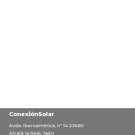
ConexiónSolar
Avda. Iberoamérica, nº 14 23680
Alcalá la Real. Jaén