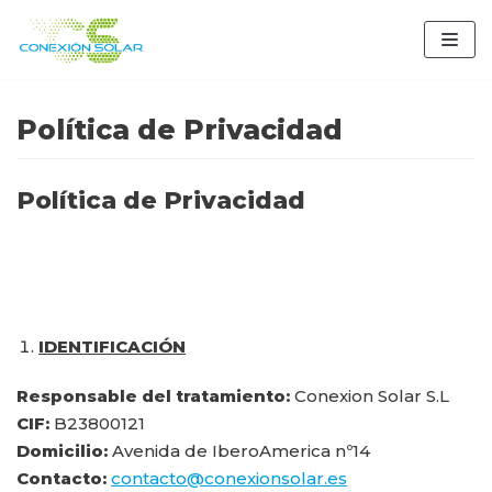
Saltar
al
contenido
Política de Privacidad
Política de Privacidad
IDENTIFICACIÓN
Responsable del tratamiento:
Conexion Solar S.L
CIF:
B23800121
Domicilio:
Avenida de IberoAmerica nº14
Contacto:
contacto@conexionsolar.es