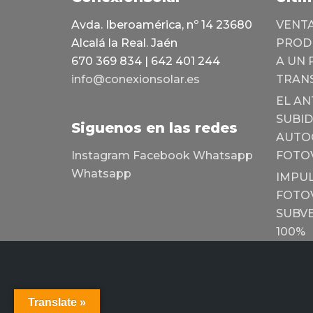
Avda. Iberoamérica, nº 14 23680
VENT
Alcalá la Real. Jaén
PRODU
670 369 834 | 642 401 244
A UN 
info@conexionsolar.es
TRAN
EL AN
SUBID
Siguenos en las redes
AUTO
Instagram
Facebook
Whatsapp
FOTO
Whatsapp
IMPUL
FOTOV
SUBVE
100%
Translate »