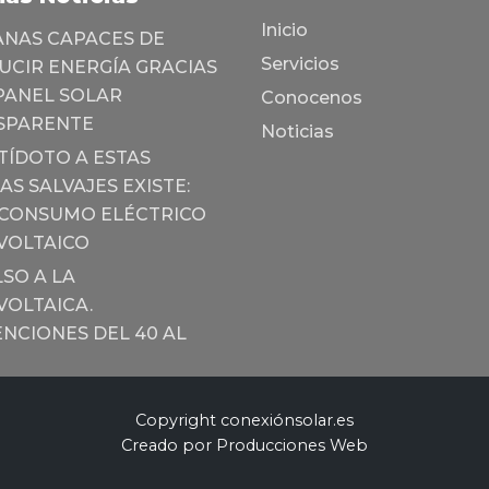
Inicio
ANAS CAPACES DE
Servicios
CIR ENERGÍA GRACIAS
PANEL SOLAR
Conocenos
SPARENTE
Noticias
TÍDOTO A ESTAS
AS SALVAJES EXISTE:
CONSUMO ELÉCTRICO
VOLTAICO
SO A LA
OLTAICA.
NCIONES DEL 40 AL
Copyright conexiónsolar.es
Creado por Producciones Web